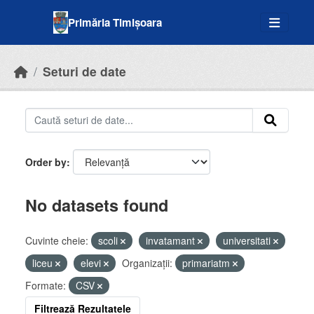
Skip to main content
Primăria Timișoara
Seturi de date
Order by
No datasets found
Cuvinte cheie:
scoli
invatamant
universitati
liceu
elevi
Organizații:
primariatm
Formate:
CSV
Filtrează Rezultatele