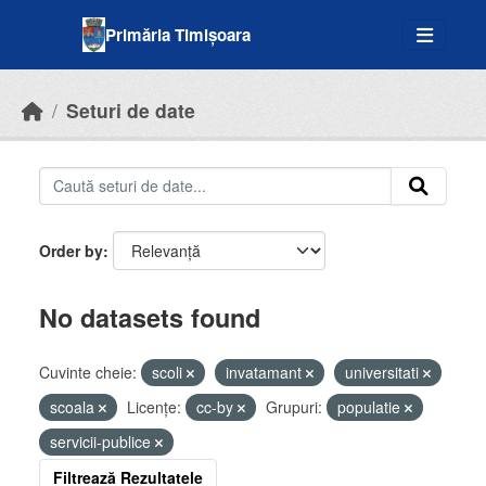
Skip to main content
Primăria Timișoara
Seturi de date
Order by
No datasets found
Cuvinte cheie:
scoli
invatamant
universitati
scoala
Licenţe:
cc-by
Grupuri:
populatie
servicii-publice
Filtrează Rezultatele