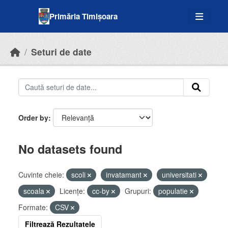
Skip to main content
Primăria Timișoara
Seturi de date
Order by
No datasets found
Cuvinte cheie:
scoli
invatamant
universitati
scoala
Licenţe:
cc-by
Grupuri:
populatie
Formate:
CSV
Filtrează Rezultatele