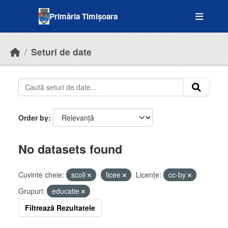
Skip to main content
Primăria Timișoara
Seturi de date
Order by
No datasets found
Cuvinte cheie:
scoli
licee
Licenţe:
cc-by
Grupuri:
educatie
Filtrează Rezultatele