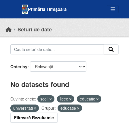
Skip to main content
Primăria Timișoara
Seturi de date
Order by
No datasets found
Cuvinte cheie:
scoli
licee
educatie
universitati
Grupuri:
educatie
Filtrează Rezultatele