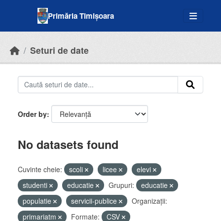
Skip to main content
Primăria Timișoara
Seturi de date
Order by
No datasets found
Cuvinte cheie:
scoli
licee
elevi
studenti
educatie
Grupuri:
educatie
populatie
servicii-publice
Organizații:
primariatm
Formate:
CSV