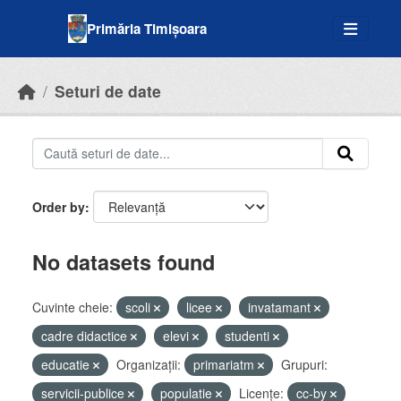
Skip to main content
Primăria Timișoara
Seturi de date
Order by
No datasets found
Cuvinte cheie:
scoli
licee
invatamant
cadre didactice
elevi
studenti
educatie
Organizații:
primariatm
Grupuri:
servicii-publice
populatie
Licenţe:
cc-by