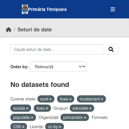
Skip to main content
Primăria Timișoara
Seturi de date
Order by
No datasets found
Cuvinte cheie:
scoli
licee
invatamant
scoala
liceu
Grupuri:
educatie
populatie
Organizații:
primariatm
Formate:
CSV
Licenţe:
cc-by