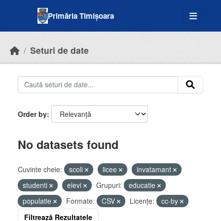
Skip to main content
Primăria Timișoara
Seturi de date
Order by
No datasets found
Cuvinte cheie:
scoli
licee
invatamant
studenti
elevi
Grupuri:
educatie
populatie
Formate:
CSV
Licenţe:
cc-by
Filtrează Rezultatele