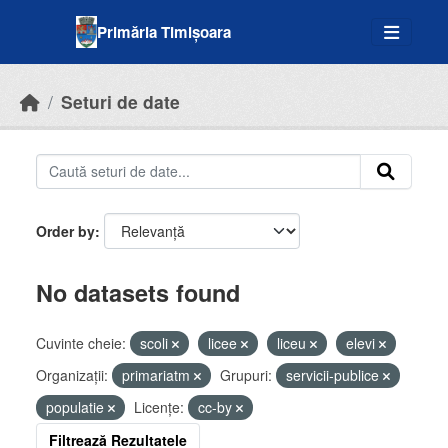
Skip to main content
Primăria Timișoara
Seturi de date
Order by
No datasets found
Cuvinte cheie:
scoli
licee
liceu
elevi
Organizații:
primariatm
Grupuri:
servicii-publice
populatie
Licenţe:
cc-by
Filtrează Rezultatele