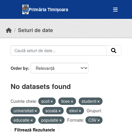
Skip to main content
Primăria Timișoara
Seturi de date
Order by
No datasets found
Cuvinte cheie:
scoli
licee
studenti
universitati
scoala
elevi
Grupuri:
educatie
populatie
Formate:
CSV
Filtrează Rezultatele