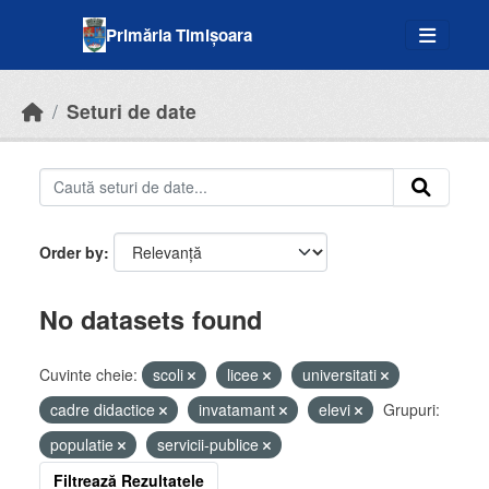
Skip to main content
Primăria Timișoara
Seturi de date
Order by
No datasets found
Cuvinte cheie:
scoli
licee
universitati
cadre didactice
invatamant
elevi
Grupuri:
populatie
servicii-publice
Filtrează Rezultatele