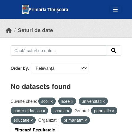
Skip to main content
Primăria Timișoara
Seturi de date
Order by
No datasets found
Cuvinte cheie:
scoli
licee
universitati
cadre didactice
scoala
Grupuri:
populatie
educatie
Organizații:
primariatm
Filtrează Rezultatele