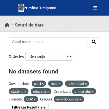
Skip to main content
Primăria Timișoara
Seturi de date
Order by
No datasets found
Cuvinte cheie:
scoli
licee
universitati
studenti
educatie
Organizații:
primariatm
Formate:
CSV
Grupuri:
servicii-publice
Filtrează Rezultatele