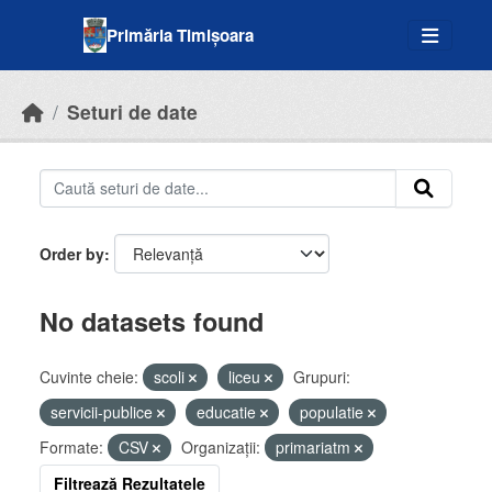
Skip to main content
Primăria Timișoara
Seturi de date
Order by
No datasets found
Cuvinte cheie:
scoli
liceu
Grupuri:
servicii-publice
educatie
populatie
Formate:
CSV
Organizații:
primariatm
Filtrează Rezultatele