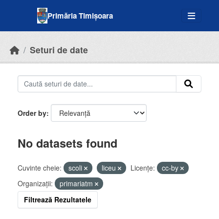
Skip to main content
Primăria Timișoara
Seturi de date
Order by
No datasets found
Cuvinte cheie:
scoli
liceu
Licenţe:
cc-by
Organizații:
primariatm
Filtrează Rezultatele