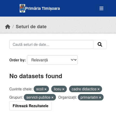
Skip to main content
Primăria Timișoara
Seturi de date
Order by
No datasets found
Cuvinte cheie:
scoli
liceu
cadre didactice
Grupuri:
servicii-publice
Organizații:
primariatm
Filtrează Rezultatele