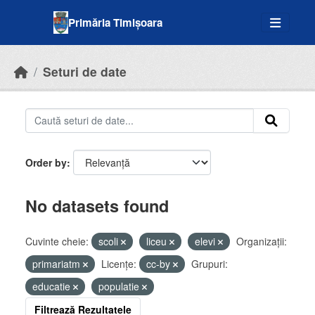
Skip to main content
Primăria Timișoara
Seturi de date
Order by
No datasets found
Cuvinte cheie:
scoli
liceu
elevi
Organizații:
primariatm
Licenţe:
cc-by
Grupuri:
educatie
populatie
Filtrează Rezultatele