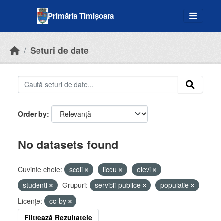
Skip to main content
Primăria Timișoara
Seturi de date
Order by
No datasets found
Cuvinte cheie:
scoli
liceu
elevi
studenti
Grupuri:
servicii-publice
populatie
Licenţe:
cc-by
Filtrează Rezultatele