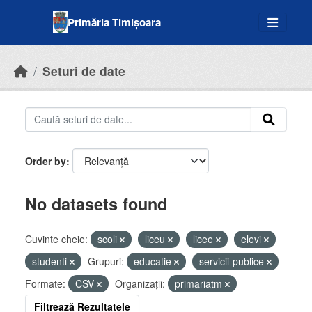
Skip to main content
Primăria Timișoara
Seturi de date
Order by
No datasets found
Cuvinte cheie:
scoli
liceu
licee
elevi
studenti
Grupuri:
educatie
servicii-publice
Formate:
CSV
Organizații:
primariatm
Filtrează Rezultatele