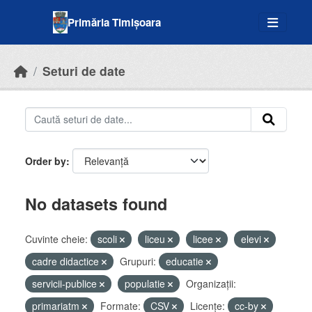
Skip to main content
Primăria Timișoara
Seturi de date
Order by
No datasets found
Cuvinte cheie:
scoli
liceu
licee
elevi
cadre didactice
Grupuri:
educatie
servicii-publice
populatie
Organizații:
primariatm
Formate:
CSV
Licenţe:
cc-by