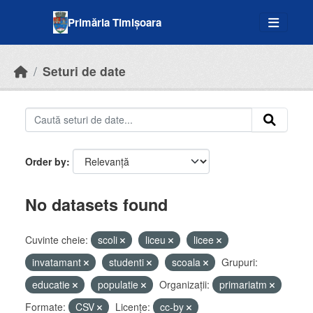
Skip to main content
Primăria Timișoara
Seturi de date
Order by
No datasets found
Cuvinte cheie:
scoli
liceu
licee
invatamant
studenti
scoala
Grupuri:
educatie
populatie
Organizații:
primariatm
Formate:
CSV
Licenţe:
cc-by