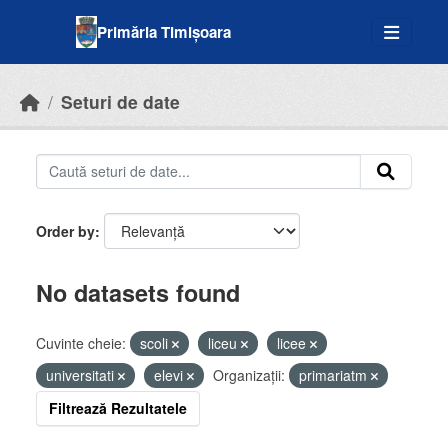
Skip to main content
Primăria Timișoara
Seturi de date
Order by
No datasets found
Cuvinte cheie:
scoli
liceu
licee
universitati
elevi
Organizații:
primariatm
Filtrează Rezultatele