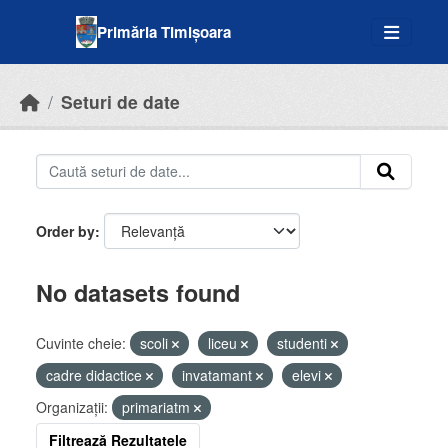
Skip to main content
Primăria Timișoara
Seturi de date
Order by
No datasets found
Cuvinte cheie:
scoli
liceu
studenti
cadre didactice
invatamant
elevi
Organizații:
primariatm
Filtrează Rezultatele