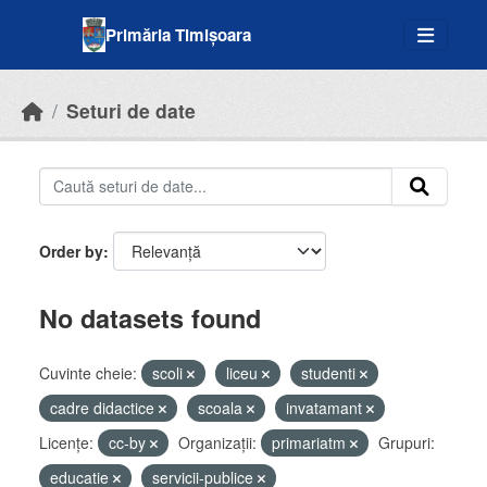
Skip to main content
Primăria Timișoara
Seturi de date
Order by
No datasets found
Cuvinte cheie:
scoli
liceu
studenti
cadre didactice
scoala
invatamant
Licenţe:
cc-by
Organizații:
primariatm
Grupuri:
educatie
servicii-publice