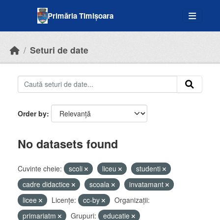
Skip to main content
Primăria Timișoara
Seturi de date
Order by
No datasets found
Cuvinte cheie:
scoli
liceu
studenti
cadre didactice
scoala
invatamant
licee
Licenţe:
cc-by
Organizații:
primariatm
Grupuri:
educatie