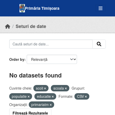
Skip to main content
Primăria Timișoara
Seturi de date
Order by
No datasets found
Cuvinte cheie:
scoli
scoala
Grupuri:
populatie
educatie
Formate:
CSV
Organizații:
primariatm
Filtrează Rezultatele