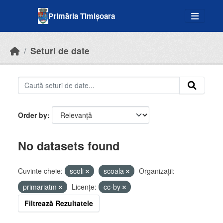
Skip to main content
Primăria Timișoara
Seturi de date
Order by
No datasets found
Cuvinte cheie:
scoli
scoala
Organizații:
primariatm
Licenţe:
cc-by
Filtrează Rezultatele