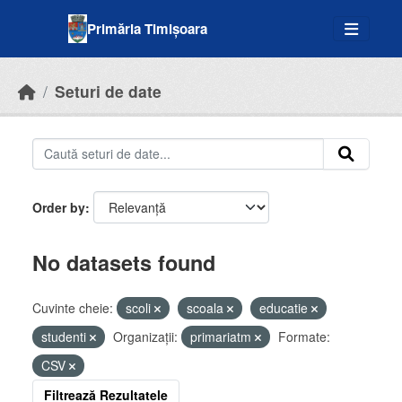
Skip to main content
Primăria Timișoara
Seturi de date
Order by
No datasets found
Cuvinte cheie:
scoli
scoala
educatie
studenti
Organizații:
primariatm
Formate:
CSV
Filtrează Rezultatele