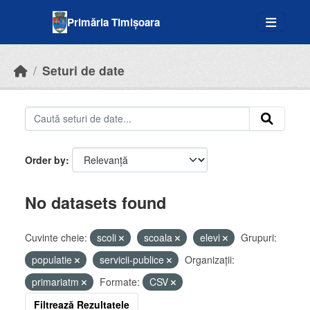
Skip to main content
Primăria Timișoara
Seturi de date
Order by
No datasets found
Cuvinte cheie:
scoli
scoala
elevi
Grupuri:
populatie
servicii-publice
Organizații:
primariatm
Formate:
CSV
Filtrează Rezultatele