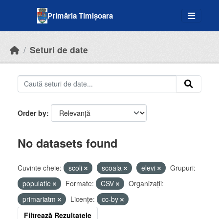
Skip to main content
Primăria Timișoara
Seturi de date
Order by
No datasets found
Cuvinte cheie:
scoli
scoala
elevi
Grupuri:
populatie
Formate:
CSV
Organizații:
primariatm
Licenţe:
cc-by
Filtrează Rezultatele