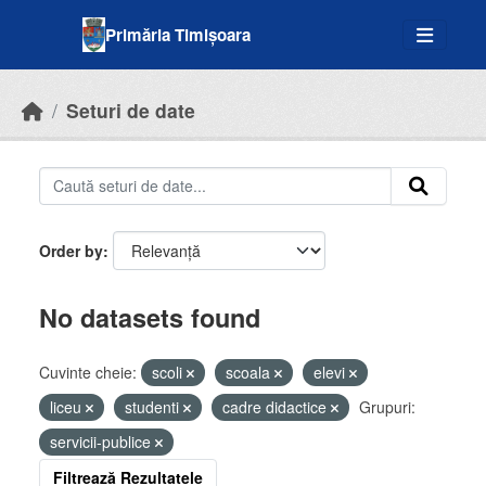
Skip to main content
Primăria Timișoara
Seturi de date
Order by
No datasets found
Cuvinte cheie:
scoli
scoala
elevi
liceu
studenti
cadre didactice
Grupuri:
servicii-publice
Filtrează Rezultatele