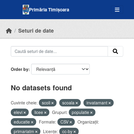
Skip to main content
Primăria Timișoara
Seturi de date
Order by
No datasets found
Cuvinte cheie:
scoli
scoala
invatamant
elevi
licee
Grupuri:
populatie
educatie
Formate:
CSV
Organizații:
primariatm
Licenţe:
cc-by