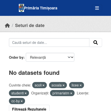
Skip to main content
Primăria Timișoara
Seturi de date
Order by
No datasets found
Cuvinte cheie:
scoli
scoala
licee
studenti
Organizații:
primariatm
Licenţe:
cc-by
Filtrează Rezultatele