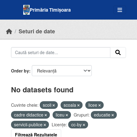
Skip to main content
Primăria Timișoara
Seturi de date
Order by
No datasets found
Cuvinte cheie:
scoli
scoala
licee
cadre didactice
liceu
Grupuri:
educatie
servicii-publice
Licenţe:
cc-by
Filtrează Rezultatele