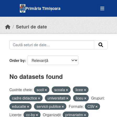
Skip to main content
Primăria Timișoara
Seturi de date
Order by
No datasets found
Cuvinte cheie:
scoli
scoala
licee
cadre didactice
universitati
liceu
Grupuri:
educatie
servicii-publice
Formate:
CSV
Licenţe:
cc-by
Organizații:
primariatm