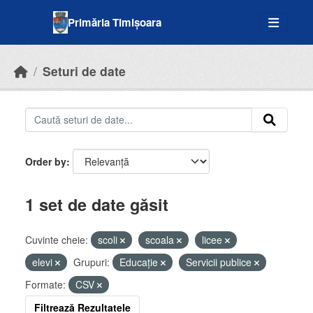
Skip to main content
Primăria Timișoara
Seturi de date
Order by
1 set de date găsit
Cuvinte cheie:
scoli
scoala
licee
elevi
Grupuri:
Educație
Servicii publice
Formate:
CSV
Filtrează Rezultatele