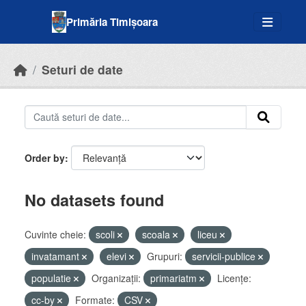
Skip to main content
Primăria Timișoara
Seturi de date
Order by
No datasets found
Cuvinte cheie:
scoli
scoala
liceu
invatamant
elevi
Grupuri:
servicii-publice
populatie
Organizații:
primariatm
Licenţe:
cc-by
Formate:
CSV