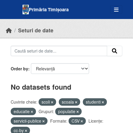
Skip to main content
Primăria Timișoara
Seturi de date
Order by
No datasets found
Cuvinte cheie:
scoli
scoala
studenti
educatie
Grupuri:
populatie
servicii-publice
Formate:
CSV
Licenţe:
cc-by