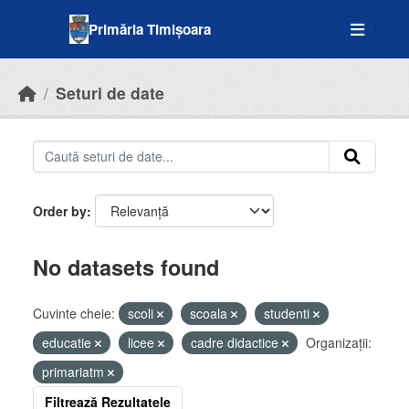
Skip to main content
Primăria Timișoara
Seturi de date
Order by
No datasets found
Cuvinte cheie:
scoli
scoala
studenti
educatie
licee
cadre didactice
Organizații:
primariatm
Filtrează Rezultatele