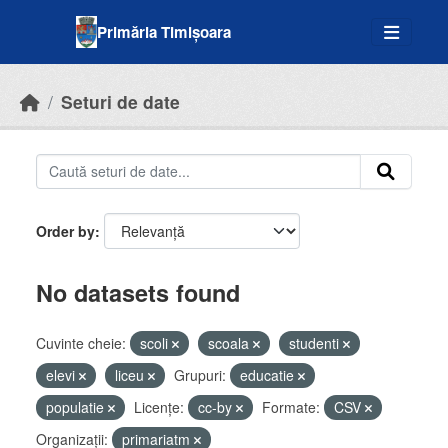
Skip to main content
Primăria Timișoara
Seturi de date
Order by
No datasets found
Cuvinte cheie:
scoli
scoala
studenti
elevi
liceu
Grupuri:
educatie
populatie
Licenţe:
cc-by
Formate:
CSV
Organizații:
primariatm