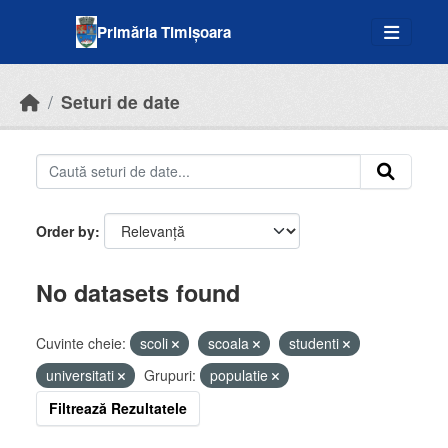
Skip to main content
Primăria Timișoara
Seturi de date
Order by
No datasets found
Cuvinte cheie:
scoli
scoala
studenti
universitati
Grupuri:
populatie
Filtrează Rezultatele