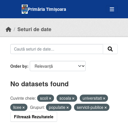
Skip to main content
Primăria Timișoara
Seturi de date
Order by
No datasets found
Cuvinte cheie:
scoli
scoala
universitati
licee
Grupuri:
populatie
servicii-publice
Filtrează Rezultatele