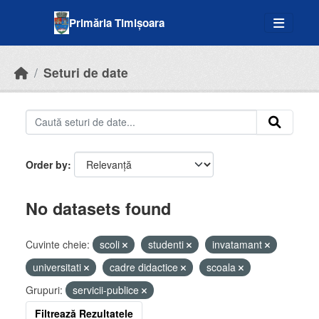
Skip to main content
Primăria Timișoara
Seturi de date
Order by
No datasets found
Cuvinte cheie:
scoli
studenti
invatamant
universitati
cadre didactice
scoala
Grupuri:
servicii-publice
Filtrează Rezultatele