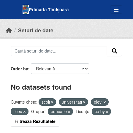
Skip to main content
Primăria Timișoara
Seturi de date
Order by
No datasets found
Cuvinte cheie:
scoli
universitati
elevi
liceu
Grupuri:
educatie
Licenţe:
cc-by
Filtrează Rezultatele