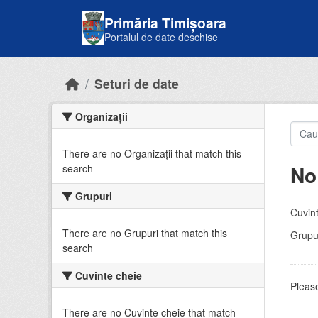
Skip to main content
Primăria Timișoara
Portalul de date deschise
Seturi de date
Organizații
There are no Organizații that match this
No
search
Grupuri
Cuvint
There are no Grupuri that match this
Grupur
search
Cuvinte cheie
Please
There are no Cuvinte cheie that match