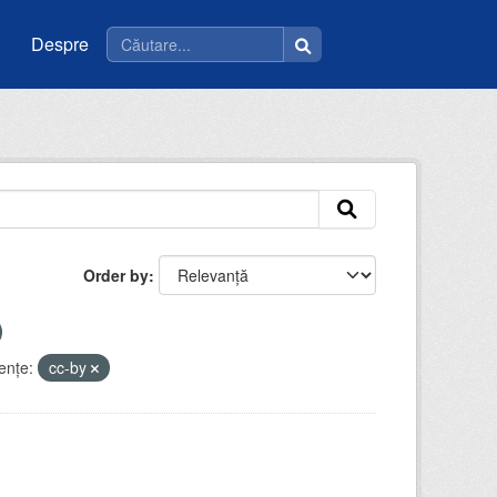
Despre
Order by
enţe:
cc-by