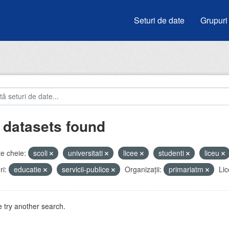
Seturi de date
Grupuri
 datasets found
e cheie:
scoli
universitati
licee
studenti
liceu
i:
educatie
servicii-publice
Organizații:
primariatm
Lic
 try another search.