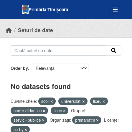
Skip to main content
Primăria Timișoara
Seturi de date
Order by
No datasets found
Cuvinte cheie:
scoli
universitati
liceu
cadre didactice
licee
Grupuri:
servicii-publice
Organizații:
primariatm
Licenţe:
cc-by