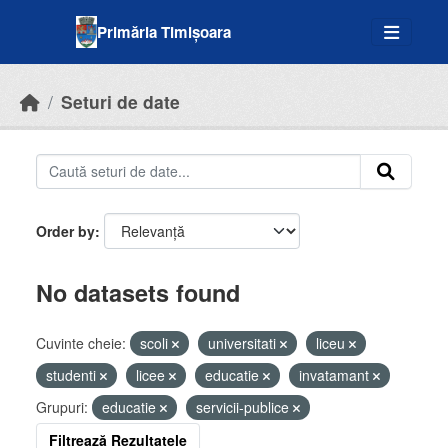
Skip to main content
Primăria Timișoara
Seturi de date
Order by
No datasets found
Cuvinte cheie:
scoli
universitati
liceu
studenti
licee
educatie
invatamant
Grupuri:
educatie
servicii-publice
Filtrează Rezultatele