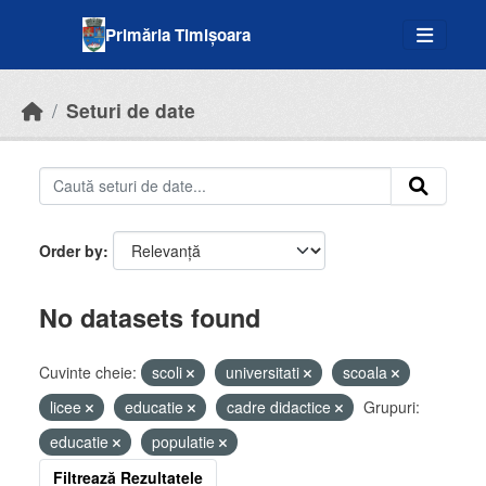
Skip to main content
Primăria Timișoara
Seturi de date
Order by
No datasets found
Cuvinte cheie:
scoli
universitati
scoala
licee
educatie
cadre didactice
Grupuri:
educatie
populatie
Filtrează Rezultatele