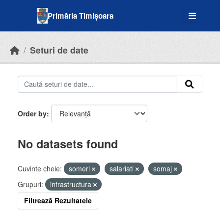
Skip to main content
Primăria Timișoara
Seturi de date
Order by
No datasets found
Cuvinte cheie:
someri
salariati
somaj
Grupuri:
infrastructura
Filtrează Rezultatele